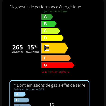
Diagnostic de performance énergétique
Logement économe
A
B
C
D
265
15*
E
KWh/m².an
kg CO2/m².an
F
G
Logement énergivore
* Dont émissions de gaz à effet de serre
Faible émission de GES
A
B
15