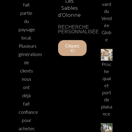
Les
vard
fait
Sables
du
partie
d’Olonne
Vend
du
ée
RECHERCHE
paysage
PERSONNALISÉE
Glob
local.
e
Plusieurs
Cliquez
ici
générations
de
Proc
clients
he
quai
nous
et
ont
port
déjà
de
fait
plaisa
confiance
nce
pour
acheter,