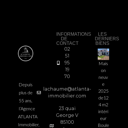
INFORMATIONS
LES
DE
DERNIERS
CONTACT
BIENS
02
51
95
Mais
19
on
70
neuv
e
Depuis
lachaume@atlanta-
2025
plus de
immobilier.com
de12
55 ans,
4 m2
l’Agence
23 quai
intéri
George V
ATLANTA
eur
85100
Immobilier,
Boule