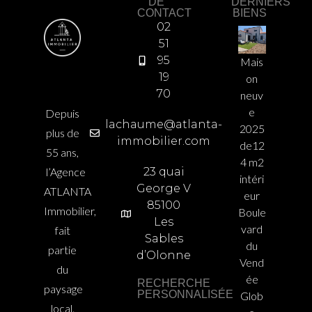
DE
DERNIERS
CONTACT
BIENS
02
51
95
Mais
19
on
70
neuv
e
Depuis
lachaume@atlanta-
2025
plus de
immobilier.com
de12
55 ans,
4 m2
l’Agence
23 quai
intéri
George V
ATLANTA
eur
85100
Immobilier,
Boule
Les
vard
fait
Sables
du
partie
d’Olonne
Vend
du
ée
RECHERCHE
paysage
PERSONNALISÉE
Glob
local.