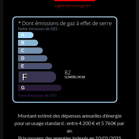
Logement énergivore
* Dont émissions de gaz à effet de serre
Faible émission de GES
A
B
C
D
E
82
F
KgéqCO2 / m².an
G
Forte émission de GES
Montant estimé des dépenses annuelles d’énergie
pour un usage standard : entre 4 200 € et 5 760€ par
an.
Prix moyens des energies indexés en 10/01/2025