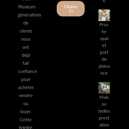
e
Plusieurs
Cliquez
ici
générations
de
Proc
clients
he
quai
nous
et
ont
port
déjà
de
fait
plaisa
confiance
nce
pour
acheter,
vendre
Mais
ou
on
belles
louer.
prest
Cette
ation
fidélité