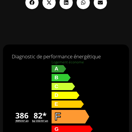
Diagnostic de performance énergétique
Logement économe
A
B
C
D
E
386
82*
F
KWh/m².an
kg CO2/m².an
G