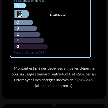
Faible émission de GES
A
7
B
KgéqCO2 / m².an
C
D
E
F
G
Forte émission de GES
Montant estimé des dépenses annuelles d’énergie
pour un usage standard : entre 450 € et 620€ par an.
Prix moyens des energies indexés en 27/01/2023
(abonnement compris).