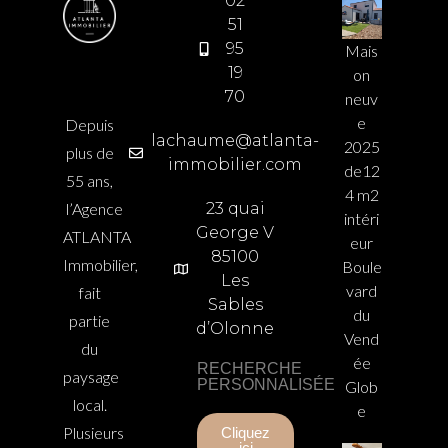
02
51
95
Mais
19
on
70
neuv
e
Depuis
lachaume@atlanta-
2025
plus de
immobilier.com
de12
55 ans,
4 m2
l’Agence
23 quai
intéri
George V
ATLANTA
eur
85100
Immobilier,
Boule
Les
vard
fait
Sables
du
partie
d’Olonne
Vend
du
ée
RECHERCHE
paysage
PERSONNALISÉE
Glob
local.
e
Plusieurs
Cliquez
ici