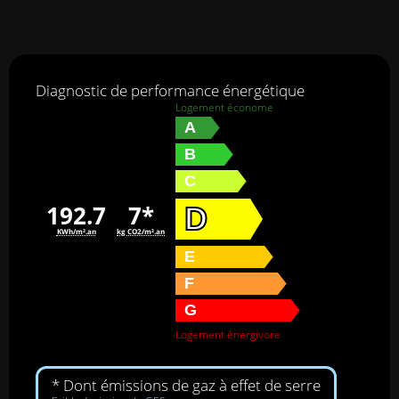
Diagnostic de performance énergétique
Logement économe
A
B
C
192.7
7*
D
KWh/m².an
kg CO2/m².an
E
F
G
Logement énergivore
* Dont émissions de gaz à effet de serre